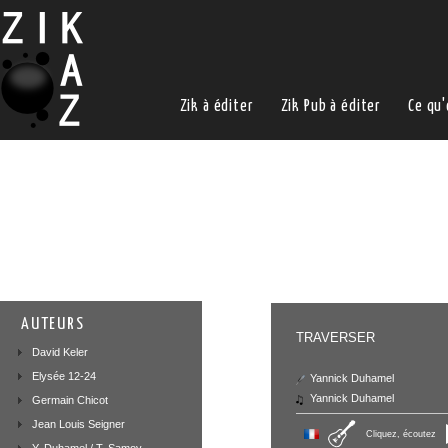
Zik à éditer
Zik Pub à éditer
Ce qu'
AUTEURS
TRAVERSER
David Keler
Elysée 12-24
Yannick Duhamel
Yannick Duhamel
Germain Chicot
Jean Louis Seigner
Cliquez, écoutez
Y. Duhamel / T. Samoy