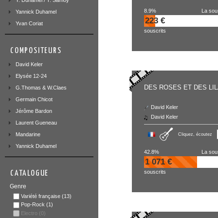
8.9%
La sou
Yannick Duhamel
223 €
Yvan Coriat
souscrits
COMPOSITEURS
David Keler
Elysée 12-24
DES ROSES ET DES LI
G.Thomas & W.Claes
Germain Chicot
David Keler
Jérôme Bardon
David Keler
Laurent Gueneau
Mandarine
Cliquez, écoutez
Yannick Duhamel
42.8%
La sou
1 071 €
souscrits
CATALOGUE
Genre
Variété française
(13)
Pop-Rock
(1)
Electro
(0)