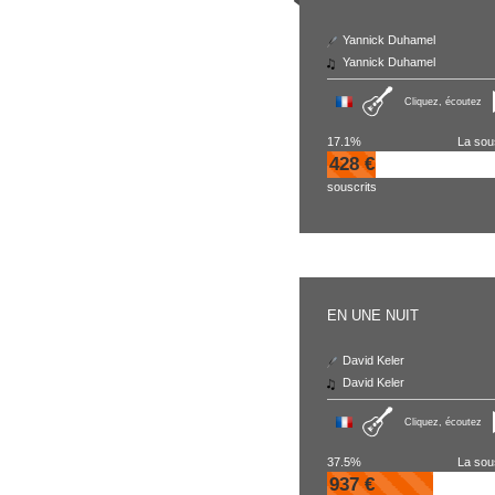
Yannick Duhamel
Yannick Duhamel
Cliquez, écoutez
17.1%
La sou
428 €
souscrits
EN UNE NUIT
David Keler
David Keler
Cliquez, écoutez
37.5%
La sou
937 €