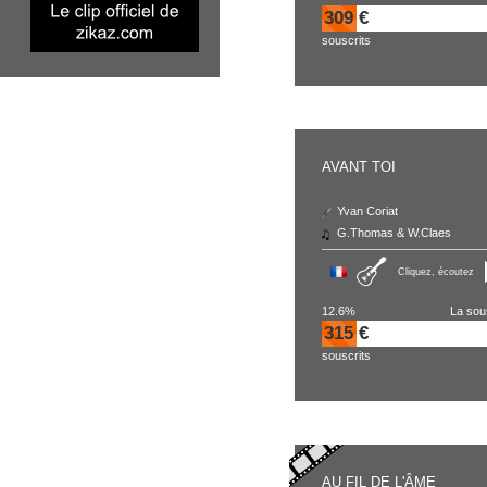
309 €
souscrits
AVANT TOI
Yvan Coriat
G.Thomas & W.Claes
Cliquez, écoutez
12.6%
La sou
315 €
souscrits
AU FIL DE L'ÂME