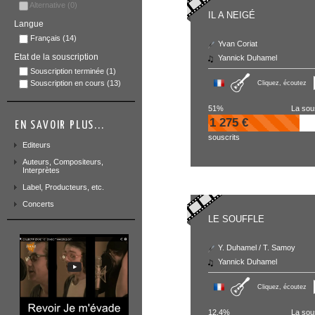
Alternative
(0)
IL A NEIGÉ
Langue
Français
(14)
Yvan Coriat
Etat de la souscription
Yannick Duhamel
Souscription terminée
(1)
Souscription en cours
(13)
Cliquez, écoutez
51%
La sou
1 275 €
EN SAVOIR PLUS...
souscrits
Editeurs
Auteurs, Compositeurs,
Interprètes
Label, Producteurs, etc.
Concerts
LE SOUFFLE
Y. Duhamel / T. Samoy
Yannick Duhamel
Cliquez, écoutez
12.4%
La sou